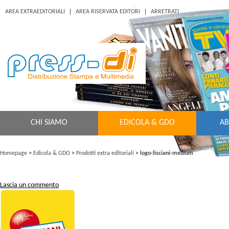
AREA EXTRAEDITORIALI
AREA RISERVATA EDITORI
ARRETRATI
CHI SIAMO
EDICOLA & GDO
AB
Homepage
>
Edicola & GDO
>
Prodotti extra editoriali
>
logo-lisciani-medium
Lascia un commento