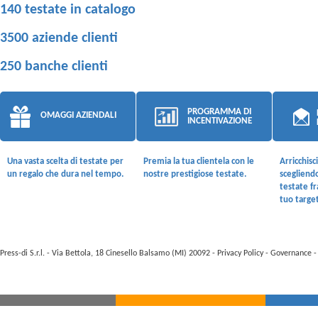
140 testate in catalogo
3500 aziende clienti
250 banche clienti
PROGRAMMA DI
OMAGGI AZIENDALI
INCENTIVAZIONE
Una vasta scelta di testate per
Premia la tua clientela con le
Arricchisc
un regalo che dura nel tempo.
nostre prestigiose testate.
scegliend
testate fr
tuo target
Press-di S.r.l. - Via Bettola, 18 Cinesello Balsamo (MI) 20092 -
Privacy Policy
-
Governance