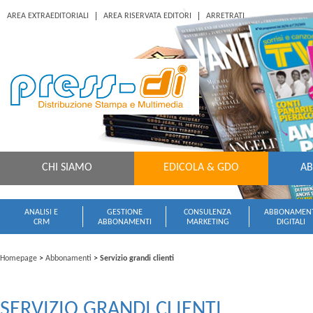
AREA EXTRAEDITORIALI
AREA RISERVATA EDITORI
ARRETRATI
CHI SIAMO
EDICOLA & GDO
AB
ANALISI E
GESTIONE
CONSULENZA
ABBONAMENT
CRM
ABBONAMENTI
MARKETING
DIGITALI
Homepage
>
Abbonamenti
>
Servizio grandi clienti
SERVIZIO GRANDI CLIENTI